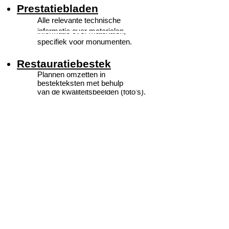
Prestatiebladen
Alle relevante technische
informatie over materialen,
specifiek voor monumenten.
Restauratiebestek
Plannen omzetten in
bestekteksten met behulp
van de kwaliteitsbeelden (foto’s).
Op
deze website
staat alle beschikbare
technische informatie bij elkaar.
Tezamen levert dat een goed beeld van
de uitvoeringsaspecten van het
verduurzamen van een monument door