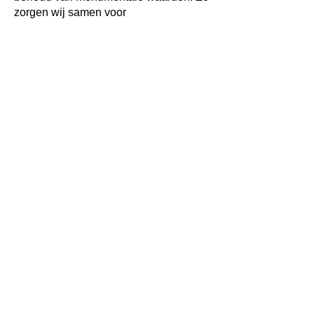
zorgen wij samen voor
toekomstbestendig erfgoed.
Website DuurzaamErfgoed.nl
www.duurzaamerfgoed.nl
Stichting Erkende Restauratiekwaliteit
Monumentenzorg (ERM)
Correspondentieadres:
Postbus 420, 2800 AK
Gouda. Tel:
085 - 486 24 80
Bezoekadres:
Utrechtseweg 12, 3811 NB
Amersfoort