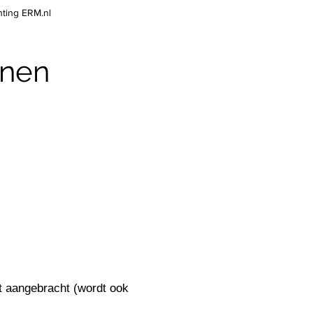
hting ERM.nl
ijnen
dt aangebracht (wordt ook