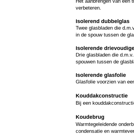
Het aanbrengen van een th
verbeteren.
Isolerend dubbelglas
Twee glasbladen die d.m.v
in de spouw tussen de gla
Isolerende drievoudige
Drie glasbladen die d.m.v.
spouwen tussen de glasbl
Isolerende glasfolie
Glasfolie voorzien van ee
Kouddakconstructie
Bij een kouddakconstructie
Koudebrug
Warmtegeleidende onderbre
condensatie en warmtever