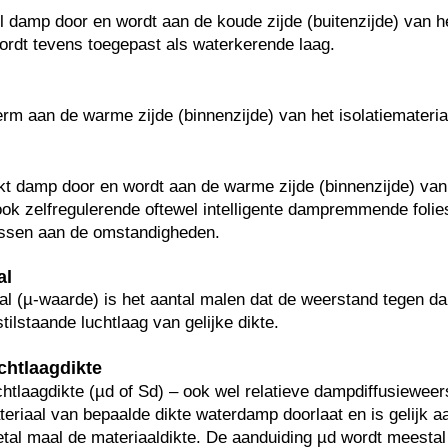
eel damp door en wordt aan de koude zijde (buitenzijde) van he
ordt tevens toegepast als waterkerende laag.
m aan de warme zijde (binnenzijde) van het isolatiemateria
rkt damp door en wordt aan de warme zijde (binnenzijde) van 
ok zelfregulerende oftewel intelligente dampremmende folie
sen aan de omstandigheden.
al
al (µ-waarde) is het aantal malen dat de weerstand tegen da
stilstaande luchtlaag van gelijke dikte.
uchtlaagdikte
chtlaagdikte (µd of Sd) – ook wel relatieve dampdiffusieweer
eriaal van bepaalde dikte waterdamp doorlaat en is gelijk a
al maal de materiaaldikte. De aanduiding µd wordt meestal 