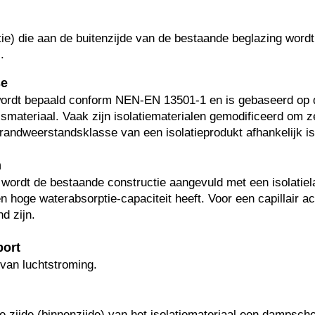
tie) die aan de buitenzijde van de bestaande beglazing word
.
se
ordt bepaald conform NEN-EN 13501-1 en is gebaseerd op 
smateriaal. Vaak zijn isolatiematerialen gemodificeerd om 
randweerstandsklasse van een isolatieprodukt afhankelijk is 
n
ren wordt de bestaande constructie aangevuld met een isolatie
 hoge waterabsorptie-capaciteit heeft. Voor een capillair 
d zijn.
port
 van luchtstroming.
 zijde (binnenzijde) van het isolatiemateriaal een dampsch