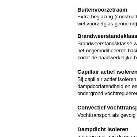
Buitenvoorzetraam
Extra beglazing (construc
wel voorzetglas genoemd)
Brandweerstandsklas
Brandweerstandsklasse w
het ongemodificeerde basi
zodat de daadwerkelijke b
Capillair actief isolere
Bij capillair actief isole
dampdoorlatendheid en een
ondergrond vochtreguleren
Convectief vochttrans
Vochttransport als gevolg
Dampdicht isoleren
Isoleren met aan de warme