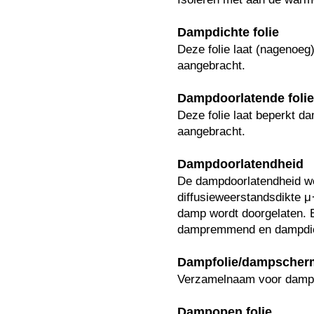
Dampdichte folie
Deze folie laat (nagenoeg
aangebracht.
Dampdoorlatende folie
Deze folie laat beperkt da
aangebracht.
Dampdoorlatendheid
De dampdoorlatendheid wor
diffusieweerstandsdikte μ
damp wordt doorgelaten. 
dampremmend en dampdic
Dampfolie/dampscher
Verzamelnaam voor dampo
Dampopen folie