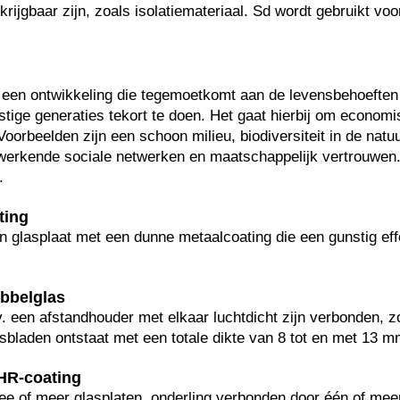
krijgbaar zijn, zoals isolatiemateriaal. Sd wordt gebruikt voo
.
een ontwikkeling die tegemoetkomt aan de levensbehoeften 
tige generaties tekort te doen. Het gaat hierbij om economi
oorbeelden zijn een schoon milieu, biodiversiteit in de natu
werkende sociale netwerken en maatschappelijk vertrouwen.
t.
ting
n glasplaat met een dunne metaalcoating die een gunstig ef
ubbelglas
. een afstandhouder met elkaar luchtdicht zijn verbonden, z
sbladen ontstaat met een totale dikte van 8 tot en met 13 m
HR-coating
ee of meer glasplaten, onderling verbonden door één of mee