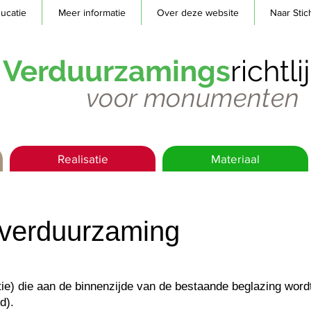
ucatie
Meer informatie
Over deze website
Naar Stic
Verduurzamings
richtl
voor monumenten
Realisatie
Materiaal
 verduurzaming
tie) die aan de binnenzijde van de bestaande beglazing wor
d).