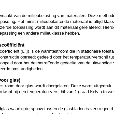
emaakt van de milieubelasting van materialen. Deze methode
epassing. Het minst milieubelastende materiaal is altijd klass
zelfde toepassing wordt aan dit materiaal gerelateerd. Hierd
oepassing een andere milieuklasse hebben.
coëfficiënt
ëfficiënt (Li;j) is de warmtestroom die in stationaire toes
onstructie optreedt gedeeld door het temperatuurverschil t
ekoppeld door het desbetreffende gedeelte van de uitwendige 
ceerde omstandigheden.
oor glas)
troom door glas wordt doorgelaten. Deze wordt uitgedrukt i
dwijnt bij een temperatuurverschil van 1 graad Kelvin tusse
lglas waarbij de spouw tussen de glasbladen is verkregen 