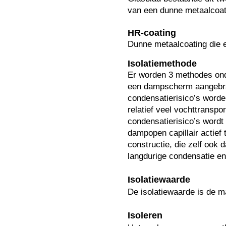
van een dunne metaalcoati
HR-coating
Dunne metaalcoating die e
Isolatiemethode
Er worden 3 methodes onde
een dampscherm aangebrac
condensatierisico’s word
relatief veel vochttransp
condensatierisico’s wordt
dampopen capillair actief
constructie, die zelf ook
langdurige condensatie en
Isolatiewaarde
De isolatiewaarde is de m
Isoleren