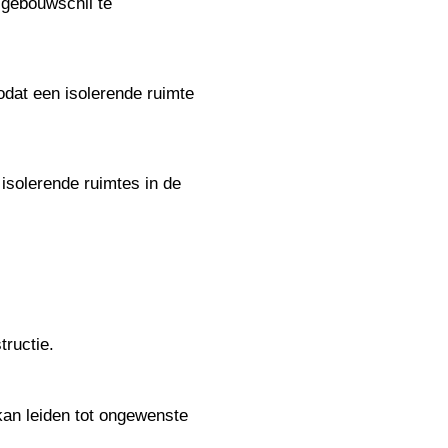
 gebouwschil te
odat een isolerende ruimte
 isolerende ruimtes in de
tructie.
kan leiden tot ongewenste