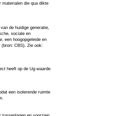
r materialen die qua dikte
van de huidige generatie,
sche, sociale en
ur, een hoogopgeleide en
 (bron: CBS). Zie ook:
fect heeft op de Ug-waarde
odat een isolerende ruimte
m.
r tussenlagen en voorzien