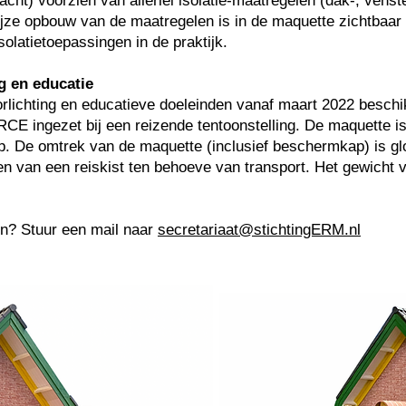
ht) voorzien van allerlei isolatie-maatregelen (dak-, venste
jze opbouw van de maatregelen is in de maquette zichtbaar
solatietoepassingen in de praktijk.
g en educatie
rlichting en educatieve doeleinden vanaf maart 2022 beschik
RCE ingezet bij een reizende tentoonstelling. De maquette 
. De omtrek van de maquette (inclusief beschermkap) is gl
n van een reiskist ten behoeve van transport. Het gewicht v
en? Stuur een mail naar
secretariaat@stichtingERM.nl