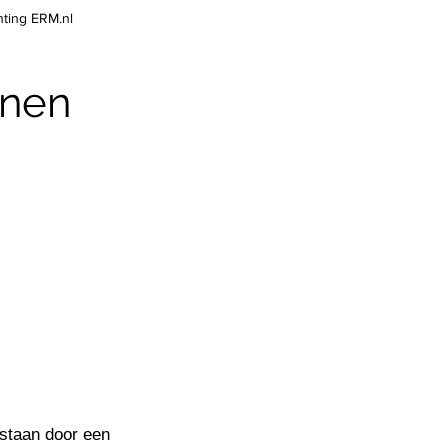
hting ERM.nl
ijnen
estaan door een