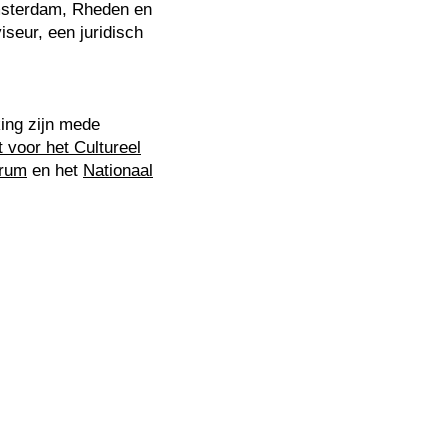
msterdam, Rheden en
seur, een juridisch
king zijn mede
t voor het Cultureel
trum
en het
Nationaal