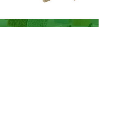
Stichting Erkende Restauratiekwaliteit
Monumentenzorg (ERM)
Correspondentieadres:
Postbus 420, 2800 AK
Gouda. Tel:
085 - 486 24 80
Bezoekadres:
Utrechtseweg 12, 3811 NB
Amersfoort
Heeft u aanbevelingen of tips?
Dan horen wij het graag!
Klik hier voor uw feedback.
© Copyright 2025 Stichting ERM • Disclaimer