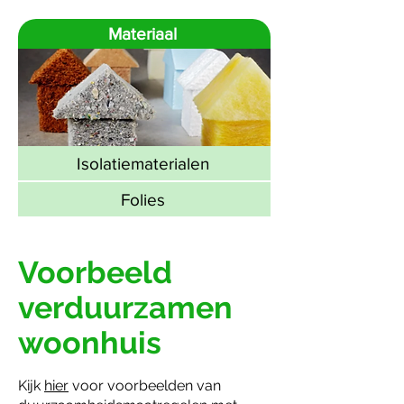
Materiaal
Isolatiematerialen
Folies
Voorbeeld
verduurzamen
woonhuis
Kijk
hier
voor voorbeelden
van